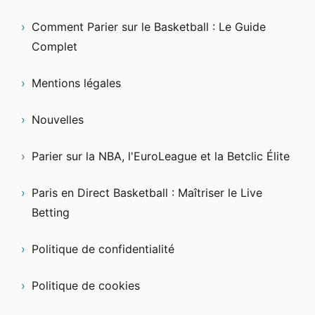
Comment Parier sur le Basketball : Le Guide
Complet
Mentions légales
Nouvelles
Parier sur la NBA, l'EuroLeague et la Betclic Élite
Paris en Direct Basketball : Maîtriser le Live
Betting
Politique de confidentialité
Politique de cookies