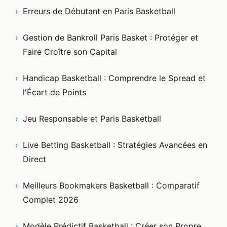
Erreurs de Débutant en Paris Basketball
Gestion de Bankroll Paris Basket : Protéger et
Faire Croître son Capital
Handicap Basketball : Comprendre le Spread et
l'Écart de Points
Jeu Responsable et Paris Basketball
Live Betting Basketball : Stratégies Avancées en
Direct
Meilleurs Bookmakers Basketball : Comparatif
Complet 2026
Modèle Prédictif Basketball : Créer son Propre