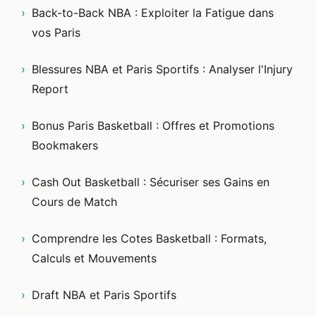
Back-to-Back NBA : Exploiter la Fatigue dans
vos Paris
Blessures NBA et Paris Sportifs : Analyser l'Injury
Report
Bonus Paris Basketball : Offres et Promotions
Bookmakers
Cash Out Basketball : Sécuriser ses Gains en
Cours de Match
Comprendre les Cotes Basketball : Formats,
Calculs et Mouvements
Draft NBA et Paris Sportifs