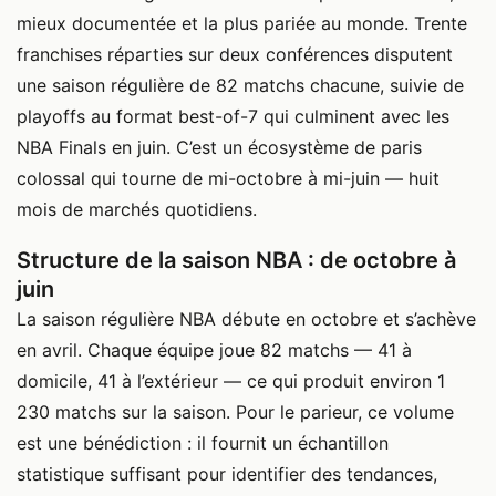
mieux documentée et la plus pariée au monde. Trente
franchises réparties sur deux conférences disputent
une saison régulière de 82 matchs chacune, suivie de
playoffs au format best-of-7 qui culminent avec les
NBA Finals en juin. C’est un écosystème de paris
colossal qui tourne de mi-octobre à mi-juin — huit
mois de marchés quotidiens.
Structure de la saison NBA : de octobre à
juin
La saison régulière NBA débute en octobre et s’achève
en avril. Chaque équipe joue 82 matchs — 41 à
domicile, 41 à l’extérieur — ce qui produit environ 1
230 matchs sur la saison. Pour le parieur, ce volume
est une bénédiction : il fournit un échantillon
statistique suffisant pour identifier des tendances,