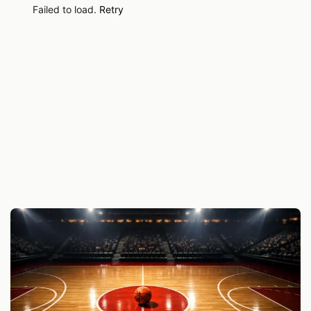
Failed to load.
Retry