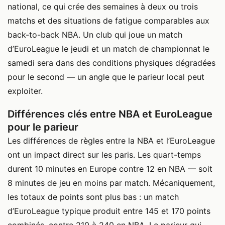
national, ce qui crée des semaines à deux ou trois
matchs et des situations de fatigue comparables aux
back-to-back NBA. Un club qui joue un match
d’EuroLeague le jeudi et un match de championnat le
samedi sera dans des conditions physiques dégradées
pour le second — un angle que le parieur local peut
exploiter.
Différences clés entre NBA et EuroLeague
pour le parieur
Les différences de règles entre la NBA et l’EuroLeague
ont un impact direct sur les paris. Les quart-temps
durent 10 minutes en Europe contre 12 en NBA — soit
8 minutes de jeu en moins par match. Mécaniquement,
les totaux de points sont plus bas : un match
d’EuroLeague typique produit entre 145 et 170 points