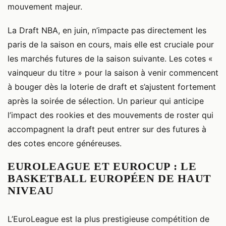
mouvement majeur.
La Draft NBA, en juin, n’impacte pas directement les
paris de la saison en cours, mais elle est cruciale pour
les marchés futures de la saison suivante. Les cotes «
vainqueur du titre » pour la saison à venir commencent
à bouger dès la loterie de draft et s’ajustent fortement
après la soirée de sélection. Un parieur qui anticipe
l’impact des rookies et des mouvements de roster qui
accompagnent la draft peut entrer sur des futures à
des cotes encore généreuses.
EUROLEAGUE ET EUROCUP : LE
BASKETBALL EUROPÉEN DE HAUT
NIVEAU
L’EuroLeague est la plus prestigieuse compétition de