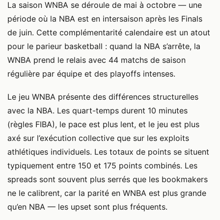
La saison WNBA se déroule de mai à octobre — une
période où la NBA est en intersaison après les Finals
de juin. Cette complémentarité calendaire est un atout
pour le parieur basketball : quand la NBA s’arrête, la
WNBA prend le relais avec 44 matchs de saison
régulière par équipe et des playoffs intenses.
Le jeu WNBA présente des différences structurelles
avec la NBA. Les quart-temps durent 10 minutes
(règles FIBA), le pace est plus lent, et le jeu est plus
axé sur l’exécution collective que sur les exploits
athlétiques individuels. Les totaux de points se situent
typiquement entre 150 et 175 points combinés. Les
spreads sont souvent plus serrés que les bookmakers
ne le calibrent, car la parité en WNBA est plus grande
qu’en NBA — les upset sont plus fréquents.