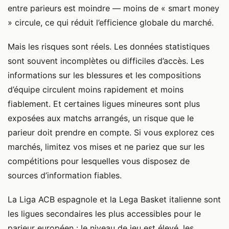
entre parieurs est moindre — moins de « smart money
» circule, ce qui réduit l’efficience globale du marché.
Mais les risques sont réels. Les données statistiques
sont souvent incomplètes ou difficiles d’accès. Les
informations sur les blessures et les compositions
d’équipe circulent moins rapidement et moins
fiablement. Et certaines ligues mineures sont plus
exposées aux matchs arrangés, un risque que le
parieur doit prendre en compte. Si vous explorez ces
marchés, limitez vos mises et ne pariez que sur les
compétitions pour lesquelles vous disposez de
sources d’information fiables.
La Liga ACB espagnole et la Lega Basket italienne sont
les ligues secondaires les plus accessibles pour le
parieur européen : le niveau de jeu est élevé, les