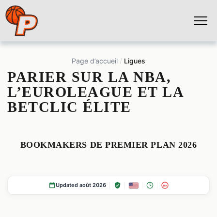
Page d’accueil
Ligues
PARIER SUR LA NBA,
L’EUROLEAGUE ET LA
BETCLIC ÉLITE
BOOKMAKERS DE PREMIER PLAN 2026
Updated août 2026
18+