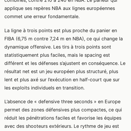
combinés, contre 210 à 240 en NBA. Le parieur qui
applique ses repères NBA aux lignes européennes
commet une erreur fondamentale.
La ligne à trois points est plus proche du panier en
FIBA (6,75 m contre 7,24 m en NBA), ce qui change la
dynamique offensive. Les tirs à trois points sont
statistiquement plus faciles, mais le spacing est
différent et les défenses s’ajustent en conséquence. Le
résultat net est un jeu européen plus structuré, plus
lent et plus axé sur l’exécution en half-court que sur
les exploits individuels en transition.
L’absence de « defensive three seconds » en Europe
permet des zones défensives plus compactes, ce qui
réduit les pénétrations faciles et favorise les équipes
avec des shooteurs extérieurs. Le rythme de jeu est