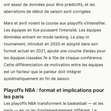
ont assez de données pour être prédictifs, et les
aberrations de début de saison sont corrigées.
Mars et avril voient la course aux playoffs s’intensifier.
Les équipes en lice poussent l’intensité. Les équipes
éliminées entrent en mode tanking. Le play-in
tournament, introduit en 2020 et adopté dans son
format actuel en 2021, ajoute une couche d’enjeu pour
les équipes classées 7e à 10e de chaque conférence.
Cette différenciation de motivation entre les équipes
est un facteur que le parieur doit intégrer
systématiquement en fin de saison.
Playoffs NBA : format et implications pour
les paris
Les playoffs NBA transforment le basketball — et les
paris — en un jeu fondamentalement différent. Le