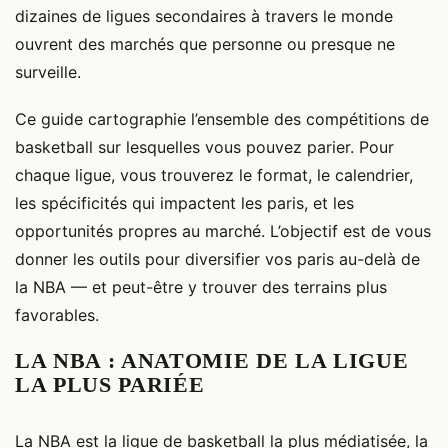
dizaines de ligues secondaires à travers le monde
ouvrent des marchés que personne ou presque ne
surveille.
Ce guide cartographie l’ensemble des compétitions de
basketball sur lesquelles vous pouvez parier. Pour
chaque ligue, vous trouverez le format, le calendrier,
les spécificités qui impactent les paris, et les
opportunités propres au marché. L’objectif est de vous
donner les outils pour diversifier vos paris au-delà de
la NBA — et peut-être y trouver des terrains plus
favorables.
LA NBA : ANATOMIE DE LA LIGUE
LA PLUS PARIÉE
La NBA est la ligue de basketball la plus médiatisée, la