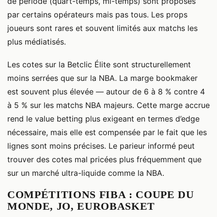
de période (quart-temps, mi-temps) sont proposés
par certains opérateurs mais pas tous. Les props
joueurs sont rares et souvent limités aux matchs les
plus médiatisés.
Les cotes sur la Betclic Élite sont structurellement
moins serrées que sur la NBA. La marge bookmaker
est souvent plus élevée — autour de 6 à 8 % contre 4
à 5 % sur les matchs NBA majeurs. Cette marge accrue
rend le value betting plus exigeant en termes d’edge
nécessaire, mais elle est compensée par le fait que les
lignes sont moins précises. Le parieur informé peut
trouver des cotes mal pricées plus fréquemment que
sur un marché ultra-liquide comme la NBA.
COMPÉTITIONS FIBA : COUPE DU
MONDE, JO, EUROBASKET