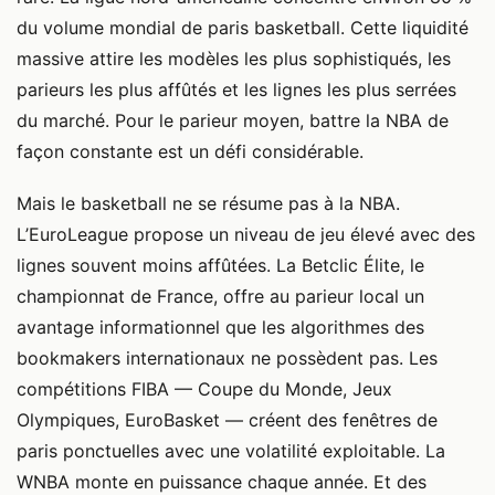
du volume mondial de paris basketball. Cette liquidité
massive attire les modèles les plus sophistiqués, les
parieurs les plus affûtés et les lignes les plus serrées
du marché. Pour le parieur moyen, battre la NBA de
façon constante est un défi considérable.
Mais le basketball ne se résume pas à la NBA.
L’EuroLeague propose un niveau de jeu élevé avec des
lignes souvent moins affûtées. La Betclic Élite, le
championnat de France, offre au parieur local un
avantage informationnel que les algorithmes des
bookmakers internationaux ne possèdent pas. Les
compétitions FIBA — Coupe du Monde, Jeux
Olympiques, EuroBasket — créent des fenêtres de
paris ponctuelles avec une volatilité exploitable. La
WNBA monte en puissance chaque année. Et des