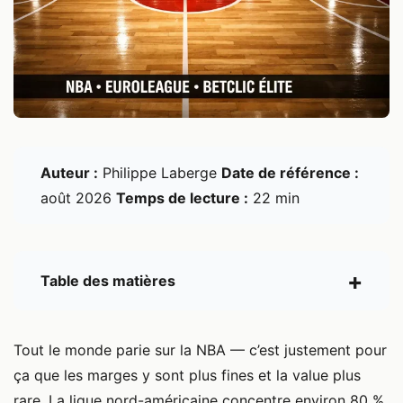
Auteur :
Philippe Laberge
Date de référence :
août 2026
Temps de lecture :
22 min
Table des matières
Tout le monde parie sur la NBA — c’est justement pour
ça que les marges y sont plus fines et la value plus
rare. La ligue nord-américaine concentre environ 80 %