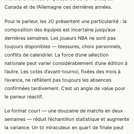
Canada et de l’Allemagne ces dernières années.
Pour le parieur, les JO présentent une particularité : la
composition des équipes est incertaine jusqu’aux
dernières semaines. Les joueurs NBA ne sont pas
toujours disponibles — blessures, choix personnels,
conflits de calendrier. La force d’une sélection
nationale peut varier considérablement d’une édition à
l’autre. Les cotes d’avant-tournoi, fixées des mois à
l’avance, ne reflètent pas toujours les absences
confirmées tardivement. C’est un angle de value pour
le parieur réactif.
Le format court — une douzaine de matchs en deux
semaines — réduit l’échantillon statistique et augmente
la variance. Un tir miraculeux en quart de finale peut