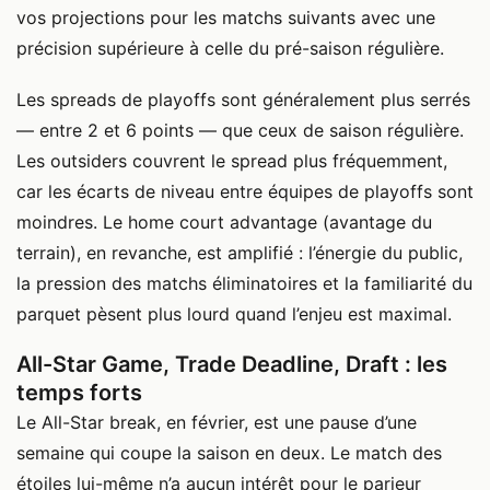
vos projections pour les matchs suivants avec une
précision supérieure à celle du pré-saison régulière.
Les spreads de playoffs sont généralement plus serrés
— entre 2 et 6 points — que ceux de saison régulière.
Les outsiders couvrent le spread plus fréquemment,
car les écarts de niveau entre équipes de playoffs sont
moindres. Le home court advantage (avantage du
terrain), en revanche, est amplifié : l’énergie du public,
la pression des matchs éliminatoires et la familiarité du
parquet pèsent plus lourd quand l’enjeu est maximal.
All-Star Game, Trade Deadline, Draft : les
temps forts
Le All-Star break, en février, est une pause d’une
semaine qui coupe la saison en deux. Le match des
étoiles lui-même n’a aucun intérêt pour le parieur