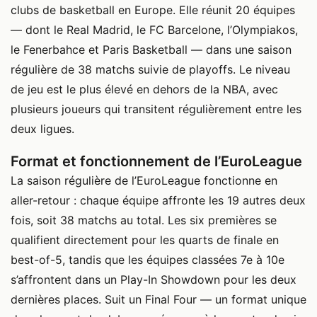
clubs de basketball en Europe. Elle réunit 20 équipes
— dont le Real Madrid, le FC Barcelone, l’Olympiakos,
le Fenerbahce et Paris Basketball — dans une saison
régulière de 38 matchs suivie de playoffs. Le niveau
de jeu est le plus élevé en dehors de la NBA, avec
plusieurs joueurs qui transitent régulièrement entre les
deux ligues.
Format et fonctionnement de l’EuroLeague
La saison régulière de l’EuroLeague fonctionne en
aller-retour : chaque équipe affronte les 19 autres deux
fois, soit 38 matchs au total. Les six premières se
qualifient directement pour les quarts de finale en
best-of-5, tandis que les équipes classées 7e à 10e
s’affrontent dans un Play-In Showdown pour les deux
dernières places. Suit un Final Four — un format unique