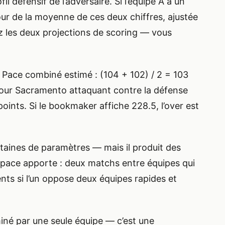
l défensif de l’adversaire. Si l’équipe A a un
tour de la moyenne de ces deux chiffres, ajustée
ez les deux projections de scoring — vous
 Pace combiné estimé : (104 + 102) / 2 = 103
. Pour Sacramento attaquant contre la défense
oints. Si le bookmaker affiche 228.5, l’over est
ntaines de paramètres — mais il produit des
 le pace apporte : deux matchs entre équipes qui
ts si l’un oppose deux équipes rapides et
miné par une seule équipe — c’est une