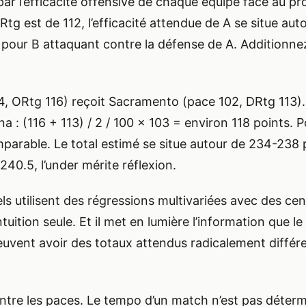
r l’efficacité offensive de chaque équipe face au profi
tg est de 112, l’efficacité attendue de A se situe au
n pour B attaquant contre la défense de A. Additionn
, ORtg 116) reçoit Sacramento (pace 102, DRtg 113).
na : (116 + 113) / 2 / 100 x 103 = environ 118 points
mparable. Le total estimé se situe autour de 234-238 p
240.5, l’under mérite réflexion.
s utilisent des régressions multivariées avec des ce
ntuition seule. Et il met en lumière l’information que
ent avoir des totaux attendus radicalement différen
 entre les paces. Le tempo d’un match n’est pas déter