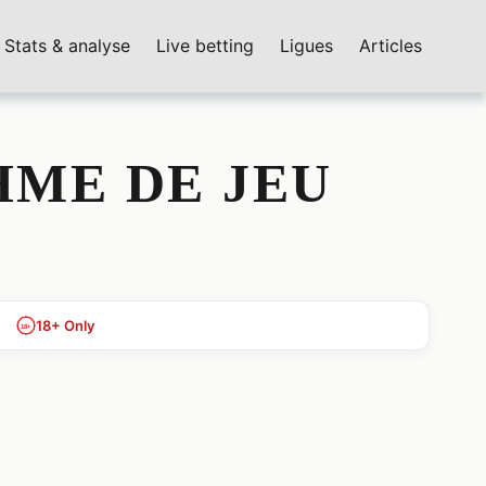
Stats & analyse
Live betting
Ligues
Articles
HME DE JEU
18+ Only
18+