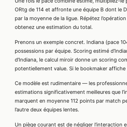
Une fois le pace combiné estimé, multipliez-le pa
ORtg de 114 et affronte une équipe B dont le DR
par la moyenne de la ligue. Répétez l’opératio
obtenez une estimation du total.
Prenons un exemple concret. Indiana (pace 104
possessions par équipe. Scoring estimé d’India
d’Indiana, le calcul miroir donne un scoring co
potentiellement value. Si le bookmaker affiche 
Ce modèle est rudimentaire — les professionnel
estimations significativement meilleures que l’i
marquent en moyenne 112 points par match peuv
l’autre deux équipes lentes.
Un piège courant est de négliger l’interaction