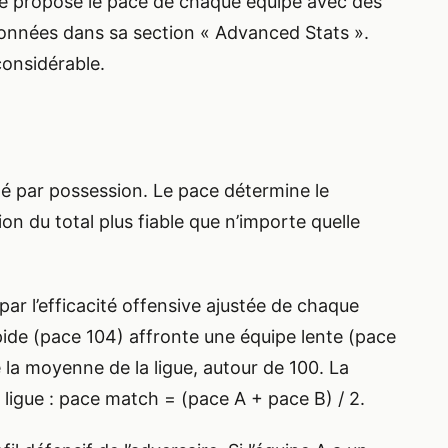
ce propose le pace de chaque équipe avec des
s données dans sa section « Advanced Stats ».
considérable.
ité par possession. Le pace détermine le
on du total plus fiable que n’importe quelle
par l’efficacité offensive ajustée de chaque
ide (pace 104) affronte une équipe lente (pace
 la moyenne de la ligue, autour de 100. La
 ligue : pace match = (pace A + pace B) / 2.