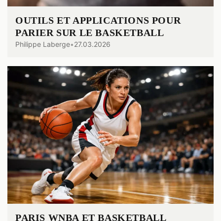
OUTILS ET APPLICATIONS POUR
PARIER SUR LE BASKETBALL
Philippe Laberge
•
27.03.2026
PARIS WNBA ET BASKETBALL