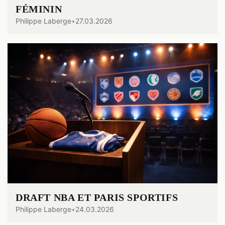
FÉMININ
Philippe Laberge
•
27.03.2026
DRAFT NBA ET PARIS SPORTIFS
Philippe Laberge
•
24.03.2026