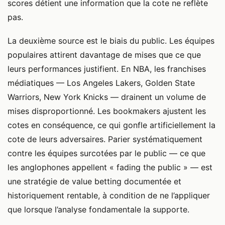
scores détient une information que la cote ne reflète
pas.
La deuxième source est le biais du public. Les équipes
populaires attirent davantage de mises que ce que
leurs performances justifient. En NBA, les franchises
médiatiques — Los Angeles Lakers, Golden State
Warriors, New York Knicks — drainent un volume de
mises disproportionné. Les bookmakers ajustent les
cotes en conséquence, ce qui gonfle artificiellement la
cote de leurs adversaires. Parier systématiquement
contre les équipes surcotées par le public — ce que
les anglophones appellent « fading the public » — est
une stratégie de value betting documentée et
historiquement rentable, à condition de ne l’appliquer
que lorsque l’analyse fondamentale la supporte.