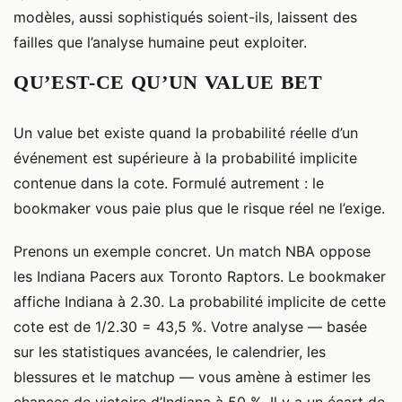
modèles, aussi sophistiqués soient-ils, laissent des
failles que l’analyse humaine peut exploiter.
QU’EST-CE QU’UN VALUE BET
Un value bet existe quand la probabilité réelle d’un
événement est supérieure à la probabilité implicite
contenue dans la cote. Formulé autrement : le
bookmaker vous paie plus que le risque réel ne l’exige.
Prenons un exemple concret. Un match NBA oppose
les Indiana Pacers aux Toronto Raptors. Le bookmaker
affiche Indiana à 2.30. La probabilité implicite de cette
cote est de 1/2.30 = 43,5 %. Votre analyse — basée
sur les statistiques avancées, le calendrier, les
blessures et le matchup — vous amène à estimer les
chances de victoire d’Indiana à 50 %. Il y a un écart de