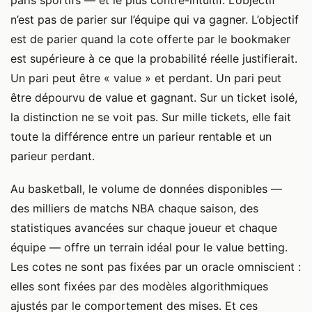
paris sportifs — et le plus contre-intuitif. L’objectif
n’est pas de parier sur l’équipe qui va gagner. L’objectif
est de parier quand la cote offerte par le bookmaker
est supérieure à ce que la probabilité réelle justifierait.
Un pari peut être « value » et perdant. Un pari peut
être dépourvu de value et gagnant. Sur un ticket isolé,
la distinction ne se voit pas. Sur mille tickets, elle fait
toute la différence entre un parieur rentable et un
parieur perdant.
Au basketball, le volume de données disponibles —
des milliers de matchs NBA chaque saison, des
statistiques avancées sur chaque joueur et chaque
équipe — offre un terrain idéal pour le value betting.
Les cotes ne sont pas fixées par un oracle omniscient :
elles sont fixées par des modèles algorithmiques
ajustés par le comportement des mises. Et ces