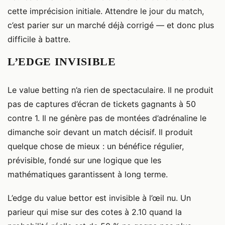
cette imprécision initiale. Attendre le jour du match,
c’est parier sur un marché déjà corrigé — et donc plus
difficile à battre.
L’EDGE INVISIBLE
Le value betting n’a rien de spectaculaire. Il ne produit
pas de captures d’écran de tickets gagnants à 50
contre 1. Il ne génère pas de montées d’adrénaline le
dimanche soir devant un match décisif. Il produit
quelque chose de mieux : un bénéfice régulier,
prévisible, fondé sur une logique que les
mathématiques garantissent à long terme.
L’edge du value bettor est invisible à l’œil nu. Un
parieur qui mise sur des cotes à 2.10 quand la