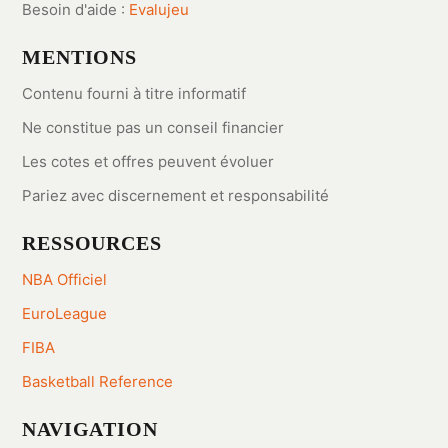
Besoin d'aide :
Evalujeu
MENTIONS
Contenu fourni à titre informatif
Ne constitue pas un conseil financier
Les cotes et offres peuvent évoluer
Pariez avec discernement et responsabilité
RESSOURCES
NBA Officiel
EuroLeague
FIBA
Basketball Reference
NAVIGATION