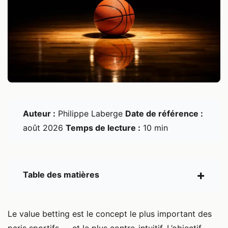
Auteur :
Philippe Laberge
Date de référence :
août 2026
Temps de lecture :
10 min
Table des matières
Le value betting est le concept le plus important des