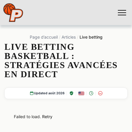
Page d’accueil
Articles
Live betting
LIVE BETTING
BASKETBALL :
STRATÉGIES AVANCÉES
EN DIRECT
Updated août 2026
18+
Failed to load.
Retry